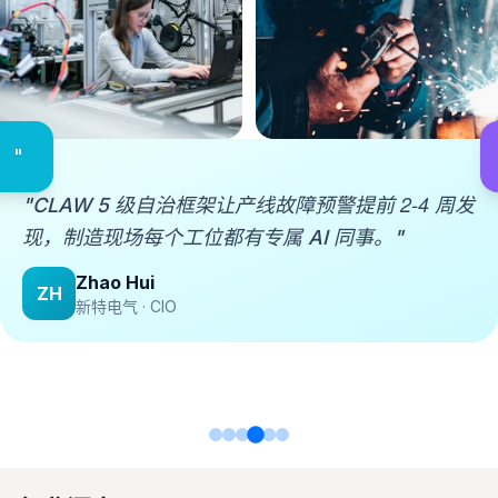
"员工协同化方案覆盖故障预测、制造自动化、客服
72%
自动化三条线，运营效率整体提升
。"
"
2-4
"CLAW 5 级自治框架让产线故障预警提前
周发
现，制造现场每个工位都有专属 AI 同事。"
Zhao Hui
ZH
新特电气 · CIO