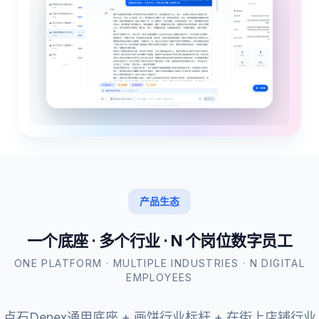
无限画布批量出图
个性化学习路径
脚本→分镜自动生成
AI智能答疑
角色一致性锁定
培训效果追踪
AI生视频一键导出
知识图谱关联
自动化考试评估
立即体验
立即体验
产品生态
一
个
底
座
·
多
个
行
业
·
N
个
岗
位
数
字
员
工
ONE PLATFORM · MULTIPLE INDUSTRIES · N DIGITAL
EMPLOYEES
点石Denex通用底座 + 画饼行业标杆 + 在街上店铺行业