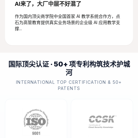
AI来了，大厂中层不好混了
作为国内顶尖商学院中全国首家 AI 教学系统合作方，点
石为高管教育提供真实业务场景的企业级 AI 应用教学支
撑...
国
际
顶
尖
认
证
·
5
0
+
项
专
利
构
筑
技
术
护
城
河
INTERNATIONAL TOP CERTIFICATION & 50+
PATENTS