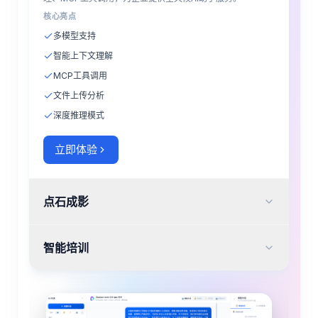
核心亮点
多模型支持
智能上下文理解
MCP工具调用
文件上传分析
深度推理模式
立即体验
点石成影
AI无限创作空间，集文生图、图生图、AI视频、AI音频于一
智能培训
体，让创意瞬间可视化。
核心亮点
AI驱动的企业培训平台，通过个性化学习路径、智能答疑和效
文生图 / 图生图
果追踪，提升员工专业能力。
风格迁移
核心亮点