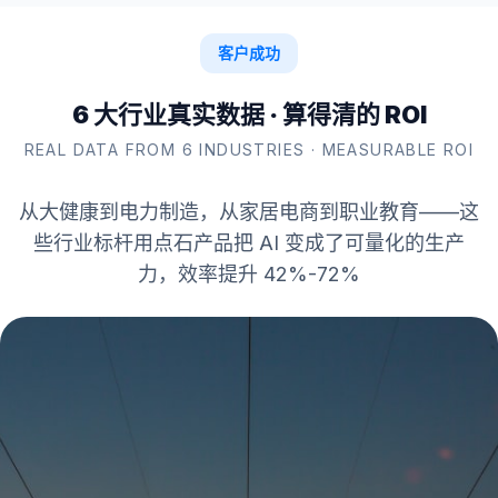
客户成功
6
大
行
业
真
实
数
据
·
算
得
清
的
R
O
I
REAL DATA FROM 6 INDUSTRIES · MEASURABLE ROI
从大健康到电力制造，从家居电商到职业教育——这
些行业标杆用点石产品把 AI 变成了可量化的生产
力，效率提升 42%-72%