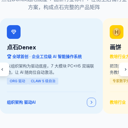
方案，构成点石完整的产品矩阵
点石Denex
画饼
🏆 全球首创 · 企业工位级 AI 智能操作系统
教培行业
以组织架构为驱动底座，7 大模块 PC+H5 双端联
把顶尖专家
动，让 AI 随岗位自动激活。
务教培与
ORG 驱动
CLAW 5 级自治
专家数字
组织架构 驱动AI
教培行业